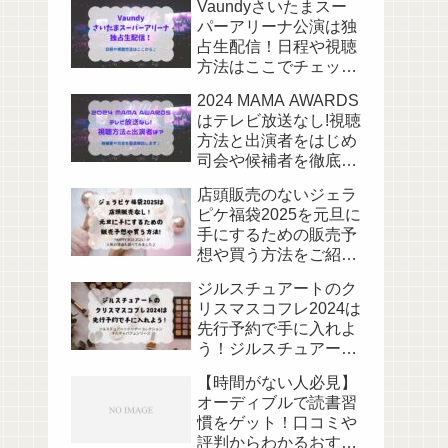
Vaundyさいたまスー
パーアリーナ公演は独
占生配信！日程や視聴
方法はここでチェック
♪
2024 MAMA AWARDS
はテレビ放送なし!視聴
方法と出演者をはじめ
司会や候補者を徹底解
説します♪
店頭販売のないジェラ
ピケ福袋2025を元旦に
手にするための販売予
想や買う方法をご紹介!
なぜ人気なのかも調べ
ジルスチュアートのク
てみました♪
リスマスコフレ2024は
先行予約で手に入れよ
う！ジルスチュアート
ホリデーコレクション
【時間がない人必見】
ギルティパフェシリー
オーディブルで読書習
ズ
慣をゲット！口コミや
評判からわかるおすす